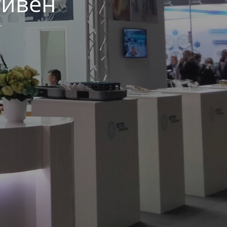
тивен
.